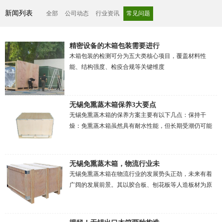
新闻列表
全部
公司动态
行业资讯
常见问题
精密设备的木箱包装需要进行
木箱包装的检测可分为五大类核心项目，覆盖材料性
能、结构强度、检疫合规等关键维度
无锡免熏蒸木箱保养3大要点
无锡免熏蒸木箱的保养方案主要有以下几点：保持干
燥：免熏蒸木箱虽然具有耐水性能，但长期受潮仍可能
导致木板变形、发霉甚至腐烂。
无锡免熏蒸木箱，物流行业未
无锡免熏蒸木箱在物流行业的发展势头正劲，未来有着
广阔的发展前景。其以胶合板、刨花板等人造板材为原
料制成，因生产过程无需熏蒸处理而得名，主要用于出
口货物运输