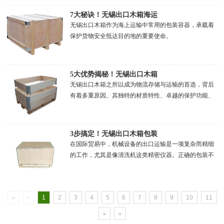
7大秘诀！无锡出口木箱海运
无锡出口木箱作为海上运输中常用的包装容器，承载着
保护货物安全抵达目的地的重要使命。
5大优势揭秘！无锡出口木箱
无锡出口木箱之所以成为物流存储与运输的首选，背后
有着多重原因。其独特的材质特性、卓越的保护功能、
环保理念以及经济实用性，共同构成了它在众多包装方
式中的竞争优势。
3步搞定！无锡出口木箱包装
在国际贸易中，机械设备的出口运输是一项复杂而精细
的工作，尤其是像清洗机这类精密仪器。正确的包装不
仅能有效保护设备免受损坏，还能确保其性能在长途跋
涉后依然稳定可靠。
«
‹
1
2
3
4
5
6
7
8
9
10
11
»
»